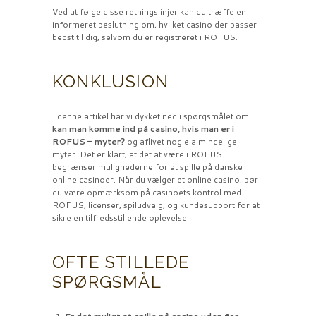
Ved at følge disse retningslinjer kan du træffe en
informeret beslutning om, hvilket casino der passer
bedst til dig, selvom du er registreret i ROFUS.
KONKLUSION
I denne artikel har vi dykket ned i spørgsmålet om
kan man komme ind på casino, hvis man er i
ROFUS – myter?
og aflivet nogle almindelige
myter. Det er klart, at det at være i ROFUS
begrænser mulighederne for at spille på danske
online casinoer. Når du vælger et online casino, bør
du være opmærksom på casinoets kontrol med
ROFUS, licenser, spiludvalg, og kundesupport for at
sikre en tilfredsstillende oplevelse.
OFTE STILLEDE
SPØRGSMÅL