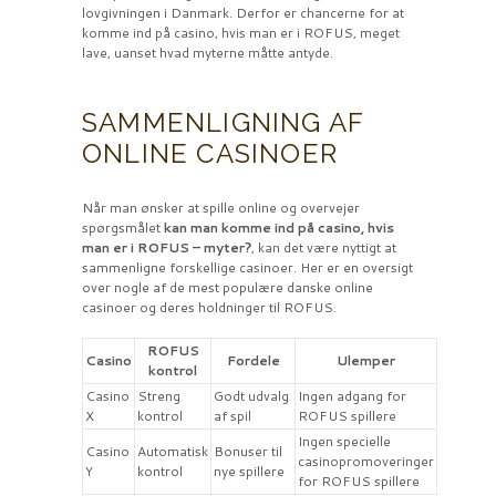
lovgivningen i Danmark. Derfor er chancerne for at
komme ind på casino, hvis man er i ROFUS, meget
lave, uanset hvad myterne måtte antyde.
SAMMENLIGNING AF
ONLINE CASINOER
Når man ønsker at spille online og overvejer
spørgsmålet
kan man komme ind på casino, hvis
man er i ROFUS – myter?
, kan det være nyttigt at
sammenligne forskellige casinoer. Her er en oversigt
over nogle af de mest populære danske online
casinoer og deres holdninger til ROFUS.
ROFUS
Casino
Fordele
Ulemper
kontrol
Casino
Streng
Godt udvalg
Ingen adgang for
X
kontrol
af spil
ROFUS spillere
Ingen specielle
Casino
Automatisk
Bonuser til
casinopromoveringer
Y
kontrol
nye spillere
for ROFUS spillere