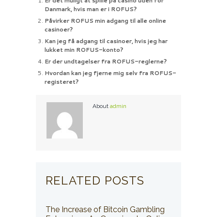
Er det muligt at spille på casino uden for
Danmark, hvis man er i ROFUS?
Påvirker ROFUS min adgang til alle online
casinoer?
Kan jeg få adgang til casinoer, hvis jeg har
lukket min ROFUS-konto?
Er der undtagelser fra ROFUS-reglerne?
Hvordan kan jeg fjerne mig selv fra ROFUS-
registeret?
About
admin
RELATED POSTS
The Increase of Bitcoin Gambling