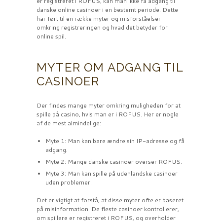
er registreret i ROFUS, kan man ikke få adgang til
danske online casinoer i en bestemt periode. Dette
har ført til en række myter og misforståelser
omkring registreringen og hvad det betyder for
online spil.
MYTER OM ADGANG TIL
CASINOER
Der findes mange myter omkring muligheden for at
spille på casino, hvis man er i ROFUS. Her er nogle
af de mest almindelige:
Myte 1: Man kan bare ændre sin IP-adresse og få
adgang.
Myte 2: Mange danske casinoer overser ROFUS.
Myte 3: Man kan spille på udenlandske casinoer
uden problemer.
Det er vigtigt at forstå, at disse myter ofte er baseret
på misinformation. De fleste casinoer kontrollerer,
om spillere er registreret i ROFUS, og overholder