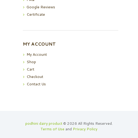
Google Reviews
Certificate
MY ACCOUNT
My Account
Shop
Cart
Checkout
Contact Us
podhini dairy product
© 2026 All Rights Reserved.
Terms of Use
and
Privacy Policy