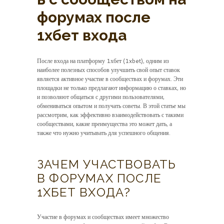
форумах после
1хбет входа
После входа на платформу 1хбет (1xbet), одним из
наиболее полезных способов улучшить свой опыт ставок
является активное участие в сообществах и форумах. Эти
площадки не только предлагают информацию о ставках, но
и позволяют общаться с другими пользователями,
обмениваться опытом и получать советы. В этой статье мы
рассмотрим, как эффективно взаимодействовать с такими
сообществами, какие преимущества это может дать, а
также что нужно учитывать для успешного общения.
ЗАЧЕМ УЧАСТВОВАТЬ
В ФОРУМАХ ПОСЛЕ
1ХБЕТ ВХОДА?
Участие в форумах и сообществах имеет множество