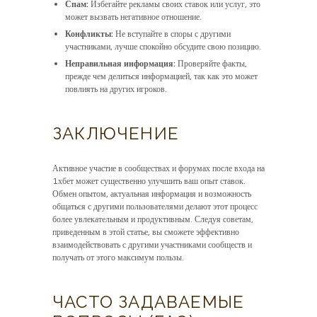
Спам:
Избегайте рекламы своих ставок или услуг, это
может вызвать негативное отношение.
Конфликты:
Не вступайте в споры с другими
участниками, лучше спокойно обсудите свою позицию.
Неправильная информация:
Проверяйте факты,
прежде чем делиться информацией, так как это может
повлиять на других игроков.
ЗАКЛЮЧЕНИЕ
Активное участие в сообществах и форумах после входа на
1хбет может существенно улучшить ваш опыт ставок.
Обмен опытом, актуальная информация и возможность
общаться с другими пользователями делают этот процесс
более увлекательным и продуктивным. Следуя советам,
приведенным в этой статье, вы сможете эффективно
взаимодействовать с другими участниками сообществ и
получать от этого максимум пользы.
ЧАСТО ЗАДАВАЕМЫЕ