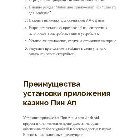
Найдите раздел “Мобильное приложение” или “Скачать
для Android”.
Нажмите на кнопку для скачивания APK файла.
Разрешите установку приложений из неизвестных
источников в настройках вашего устройства.
Установите приложение, следуя инструкциям на экране.
Запустите приложение и войдите в свою учетную
запись или зарегистрируйтесь.
Преимущества
установки приложения
казино Пин Ап
Установка приложения Пин Ап на ваш Android
предоставляет несколько преимуществ, которые
обеспечивают более удобный и быстрый доступ к играм.
Вот несколько ключевых преимуществ: