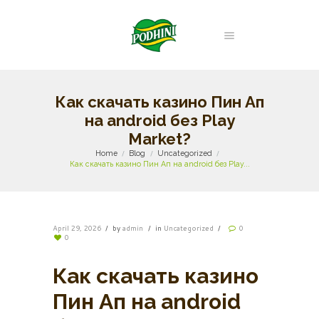
Как скачать казино Пин Ап
на android без Play
Market?
Home
Blog
Uncategorized
Как скачать казино Пин Ап на android без Play...
April 29, 2026
by
admin
in
Uncategorized
0
0
Как скачать казино
Пин Ап на android