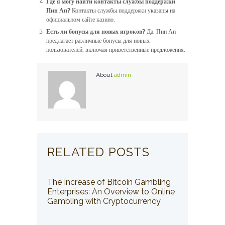
Где я могу найти контакты службы поддержки
Пин Ап?
Контакты службы поддержки указаны на
официальном сайте казино.
Есть ли бонусы для новых игроков?
Да, Пин Ап
предлагает различные бонусы для новых
пользователей, включая приветственные предложения.
About
admin
RELATED POSTS
The Increase of Bitcoin Gambling
Enterprises: An Overview to Online
Gambling with Cryptocurrency