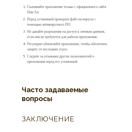
Скачивайте приложение только с официального сайта
Пин Ап.
Перед установкой проверьте файл на вирусы с
помощью антивирусного ПО.
Не давайте разрешения на доступ к личным данным,
если они не требуются для работы приложения.
Регулярно обновляйте приложение, чтобы обеспечить
защиту от последних угроз.
Следите за отзывами других пользователей о
приложении перед его установкой.
Часто задаваемые
вопросы
ЗАКЛЮЧЕНИЕ