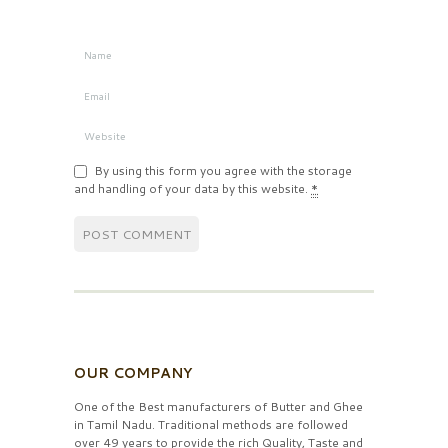
By using this form you agree with the storage
and handling of your data by this website.
*
OUR COMPANY
One of the Best manufacturers of Butter and Ghee
in Tamil Nadu. Traditional methods are followed
over 49 years to provide the rich Quality, Taste and