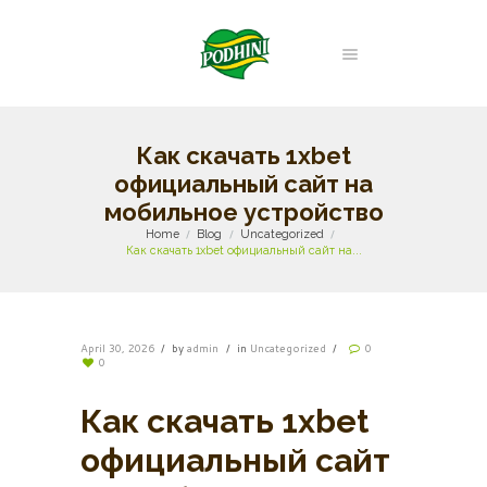
Как скачать 1xbet
официальный сайт на
мобильное устройство
Home
Blog
Uncategorized
Как скачать 1xbet официальный сайт на...
April 30, 2026
by
admin
in
Uncategorized
0
0
Как скачать 1xbet
официальный сайт