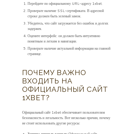
Перейдите по официальному URL-адресу 1xbet.
Проверьте наличие SSL-сертификата. В адресной
строке должен быть зеленый замок.
Убедитесь, что сайт загружается без ошибок и долгих
задержек.
Оцените интерфейс: он должен быть интуитивно
понятным и легким в навигации.
Проверьте наличие актуальной информации на главной
странице.
ПОЧЕМУ ВАЖНО
ВХОДИТЬ НА
ОФИЦИАЛЬНЫЙ САЙТ
1XBET?
Официальный сайт 1xbet обеспечивает пользователям
безопасность и легальность. Вот несколько причин, почему
не стоит использовать другие ресурсы:
Защита личных данных:
Официальный сайт