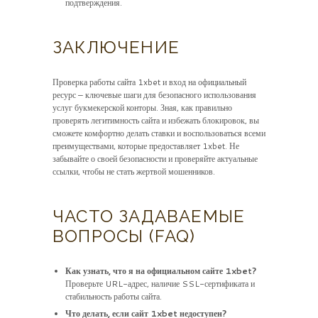
подтверждения.
ЗАКЛЮЧЕНИЕ
Проверка работы сайта 1xbet и вход на официальный
ресурс – ключевые шаги для безопасного использования
услуг букмекерской конторы. Зная, как правильно
проверять легитимность сайта и избежать блокировок, вы
сможете комфортно делать ставки и воспользоваться всеми
преимуществами, которые предоставляет 1xbet. Не
забывайте о своей безопасности и проверяйте актуальные
ссылки, чтобы не стать жертвой мошенников.
ЧАСТО ЗАДАВАЕМЫЕ
ВОПРОСЫ (FAQ)
Как узнать, что я на официальном сайте 1xbet?
Проверьте URL-адрес, наличие SSL-сертификата и
стабильность работы сайта.
Что делать, если сайт 1xbet недоступен?