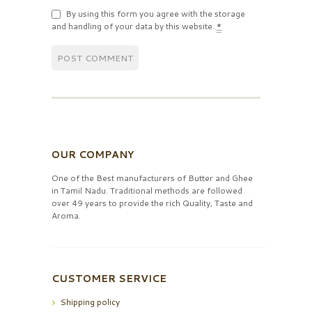
By using this form you agree with the storage
and handling of your data by this website.
*
OUR COMPANY
One of the Best manufacturers of Butter and Ghee
in Tamil Nadu. Traditional methods are followed
over 49 years to provide the rich Quality, Taste and
Aroma.
CUSTOMER SERVICE
Shipping policy