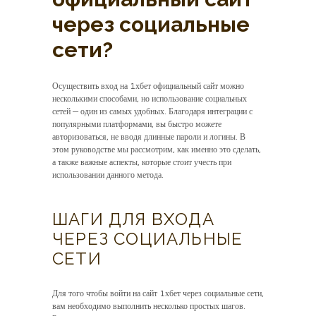
через социальные
сети?
Осуществить вход на 1хбет официальный сайт можно
несколькими способами, но использование социальных
сетей — один из самых удобных. Благодаря интеграции с
популярными платформами, вы быстро можете
авторизоваться, не вводя длинные пароли и логины. В
этом руководстве мы рассмотрим, как именно это сделать,
а также важные аспекты, которые стоит учесть при
использовании данного метода.
ШАГИ ДЛЯ ВХОДА
ЧЕРЕЗ СОЦИАЛЬНЫЕ
СЕТИ
Для того чтобы войти на сайт 1хбет через социальные сети,
вам необходимо выполнить несколько простых шагов.