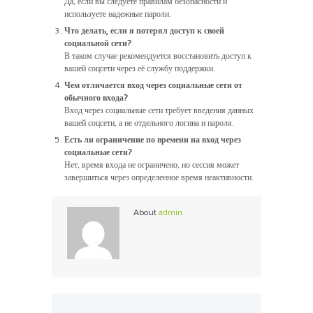
Да, если вы следуете правилам безопасности и
используете надежные пароли.
Что делать, если я потерял доступ к своей
социальной сети?
В таком случае рекомендуется восстановить доступ к
вашей соцсети через её службу поддержки.
Чем отличается вход через социальные сети от
обычного входа?
Вход через социальные сети требует введения данных
вашей соцсети, а не отдельного логина и пароля.
Есть ли ограничение по времени на вход через
социальные сети?
Нет, время входа не ограничено, но сессия может
завершиться через определенное время неактивности.
About
admin