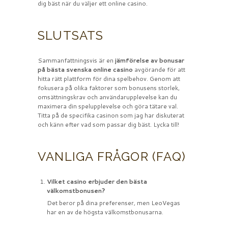
dig bäst när du väljer ett online casino.
SLUTSATS
Sammanfattningsvis är en
jämförelse av bonusar
på bästa svenska online casino
avgörande för att
hitta rätt plattform för dina spelbehov. Genom att
fokusera på olika faktorer som bonusens storlek,
omsättningskrav och användarupplevelse kan du
maximera din spelupplevelse och göra tätare val.
Titta på de specifika casinon som jag har diskuterat
och känn efter vad som passar dig bäst. Lycka till!
VANLIGA FRÅGOR (FAQ)
Vilket casino erbjuder den bästa
välkomstbonusen?
Det beror på dina preferenser, men LeoVegas
har en av de högsta välkomstbonusarna.