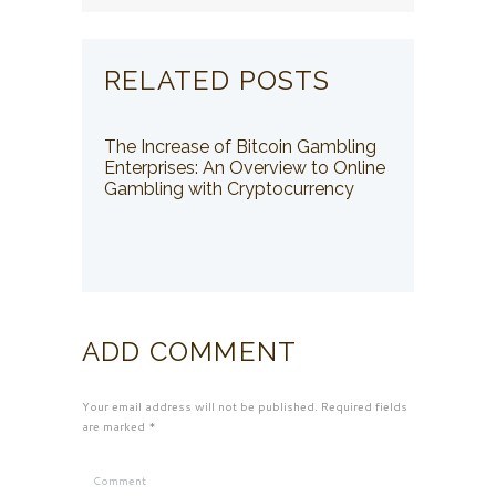
RELATED POSTS
The Increase of Bitcoin Gambling
Enterprises: An Overview to Online
Gambling with Cryptocurrency
ADD COMMENT
Your email address will not be published. Required fields
are marked *