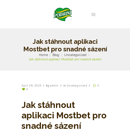
Jak stáhnout aplikaci
Mostbet pro snadné sázení
Home
Blog
Uncategorized
Jak stáhnout aplikaci Mostbet pro snadné sázení
April 28, 2026
by
admin
in
Uncategorized
0
0
Jak stáhnout
aplikaci Mostbet pro
snadné sázení