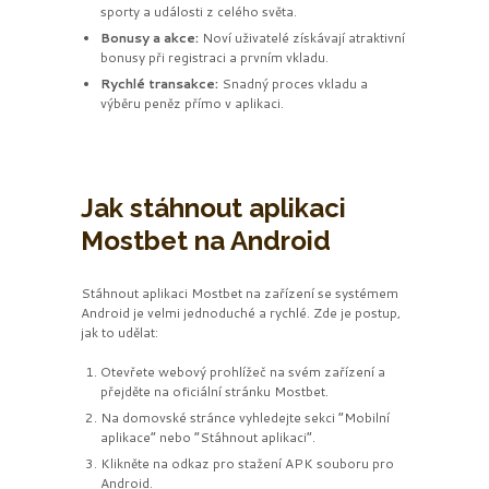
sporty a události z celého světa.
Bonusy a akce:
Noví uživatelé získávají atraktivní
bonusy při registraci a prvním vkladu.
Rychlé transakce:
Snadný proces vkladu a
výběru peněz přímo v aplikaci.
Jak stáhnout aplikaci
Mostbet na Android
Stáhnout aplikaci Mostbet na zařízení se systémem
Android je velmi jednoduché a rychlé. Zde je postup,
jak to udělat:
Otevřete webový prohlížeč na svém zařízení a
přejděte na oficiální stránku Mostbet.
Na domovské stránce vyhledejte sekci “Mobilní
aplikace” nebo “Stáhnout aplikaci”.
Klikněte na odkaz pro stažení APK souboru pro
Android.