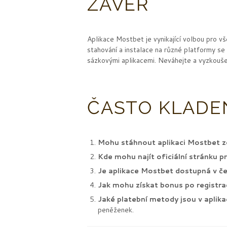
ZÁVĚR
Aplikace Mostbet je vynikající volbou pro v
stahování a instalace na různé platformy se
sázkovými aplikacemi. Neváhejte a vyzkoušej
ČASTO KLADEN
Mohu stáhnout aplikaci Mostbet 
Kde mohu najít oficiální stránku p
Je aplikace Mostbet dostupná v če
Jak mohu získat bonus po registra
Jaké platební metody jsou v aplik
peněženek.