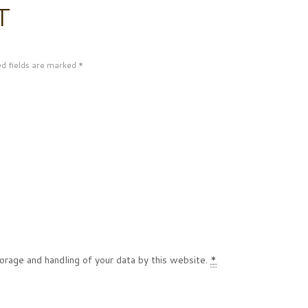
T
ed fields are marked *
orage and handling of your data by this website.
*