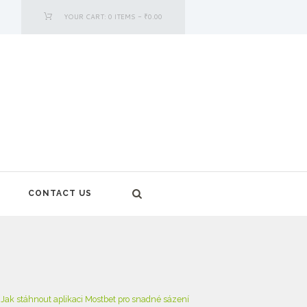
YOUR CART:
0 ITEMS
-
₹0.00
CONTACT US
Jak stáhnout aplikaci Mostbet pro snadné sázení