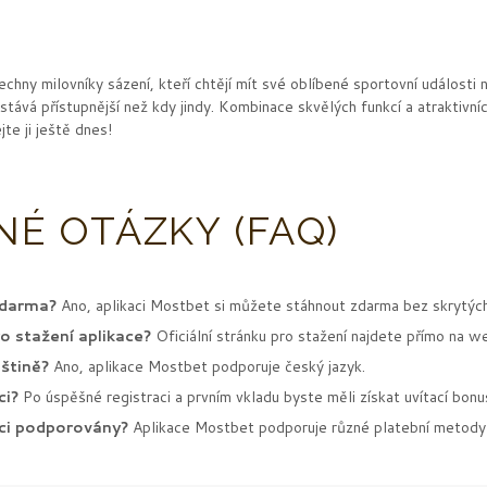
šechny milovníky sázení, kteří chtějí mít své oblíbené sportovní událos
 stává přístupnější než kdy jindy. Kombinace skvělých funkcí a atraktivn
te ji ještě dnes!
É OTÁZKY (FAQ)
zdarma?
Ano, aplikaci Mostbet si můžete stáhnout zdarma bez skrytých
ro stažení aplikace?
Oficiální stránku pro stažení najdete přímo na 
štině?
Ano, aplikace Mostbet podporuje český jazyk.
ci?
Po úspěšné registraci a prvním vkladu byste měli získat uvítací bonu
aci podporovány?
Aplikace Mostbet podporuje různé platební metody v