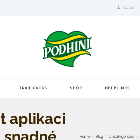
LOGIN
TRAIL PACKS
SHOP
HELPLINKS
t aplikaci
o snadné
Home
Blog
Uncategorized