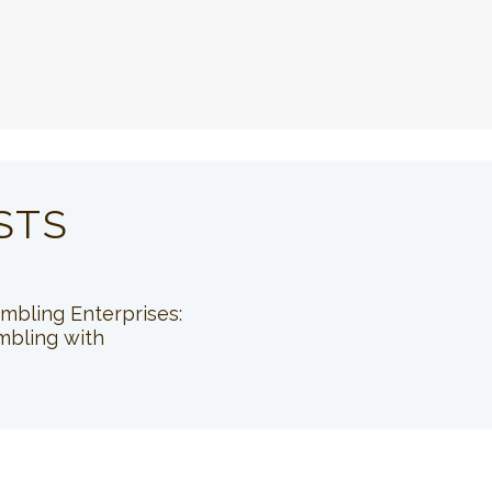
STS
mbling Enterprises:
mbling with