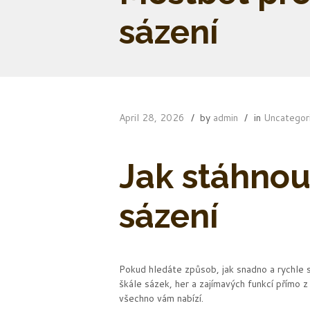
sázení
April 28, 2026
by
admin
in
Uncategor
Jak stáhnou
sázení
Pokud hledáte způsob, jak snadno a rychle s
škále sázek, her a zajímavých funkcí přímo z
všechno vám nabízí.