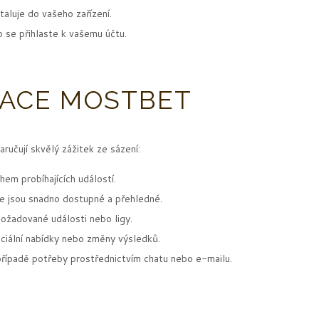
taluje do vašeho zařízení.
o se přihlaste k vašemu účtu.
KACE MOSTBET
aručují skvělý zážitek ze sázení:
em probíhajících událostí.
 jsou snadno dostupné a přehledné.
ožadované události nebo ligy.
ciální nabídky nebo změny výsledků.
řípadě potřeby prostřednictvím chatu nebo e-mailu.