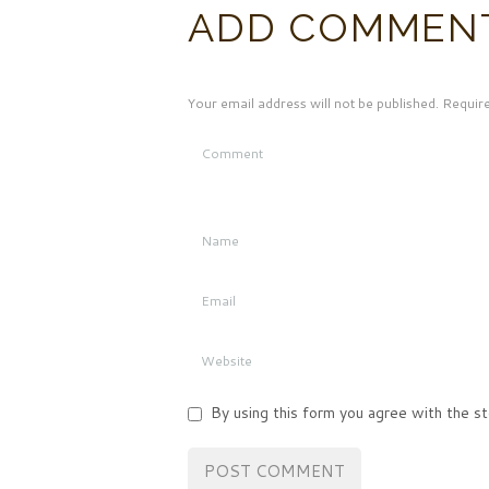
ADD COMMEN
Your email address will not be published. Requir
By using this form you agree with the st