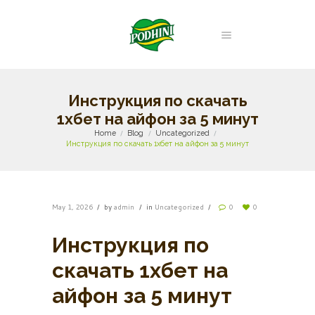
Инструкция по скачать
1хбет на айфон за 5 минут
Home
Blog
Uncategorized
Инструкция по скачать 1хбет на айфон за 5 минут
May 1, 2026
by
admin
in
Uncategorized
0
0
Инструкция по
скачать 1хбет на
айфон за 5 минут