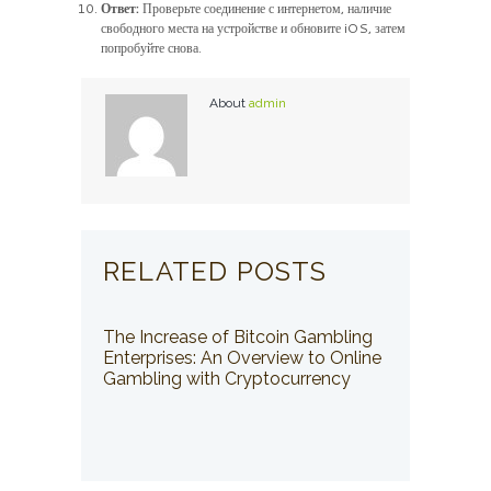
Ответ:
Проверьте соединение с интернетом, наличие
свободного места на устройстве и обновите iOS, затем
попробуйте снова.
About
admin
RELATED POSTS
The Increase of Bitcoin Gambling
Enterprises: An Overview to Online
Gambling with Cryptocurrency