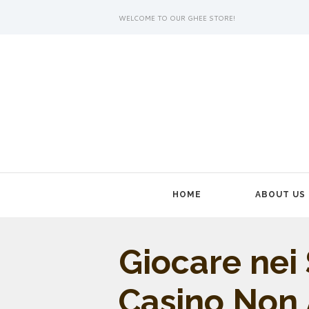
WELCOME TO OUR GHEE STORE!
HOME
ABOUT US
Giocare nei 
Casino Non