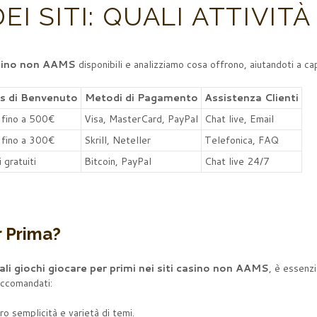
 SITI: QUALI ATTIVITÀ
asino non AAMS
disponibili e analizziamo cosa offrono, aiutandoti a cap
s di Benvenuto
Metodi di Pagamento
Assistenza Clienti
fino a 500€
Visa, MasterCard, PayPal
Chat live, Email
fino a 300€
Skrill, Neteller
Telefonica, FAQ
i gratuiti
Bitcoin, PayPal
Chat live 24/7
r Prima?
ali giochi giocare per primi nei siti casino non AAMS
, è essenz
raccomandati:
oro semplicità e varietà di temi.