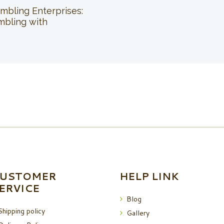
mbling Enterprises:
mbling with
USTOMER
HELP LINK
ERVICE
Blog
Shipping policy
Gallery