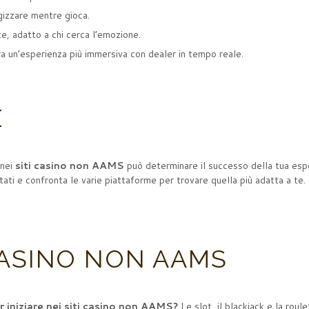
izzare mentre gioca.
e, adatto a chi cerca l’emozione.
a un’esperienza più immersiva con dealer in tempo reale.
E
 nei
siti casino non AAMS
può determinare il successo della tua espe
entati e confronta le varie piattaforme per trovare quella più adatta a te.
 CASINO NON AAMS
 iniziare nei siti casino non AAMS?
Le slot, il blackjack e la roule