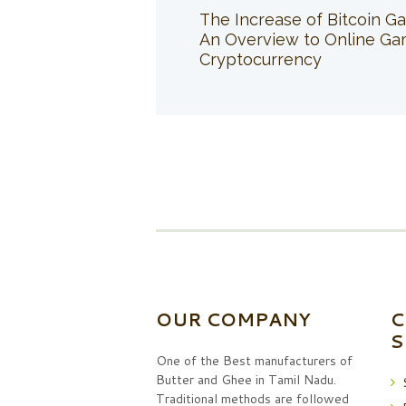
The Increase of Bitcoin Ga
An Overview to Online Ga
Cryptocurrency
OUR COMPANY
C
S
One of the Best manufacturers of
Butter and Ghee in Tamil Nadu.
Traditional methods are followed