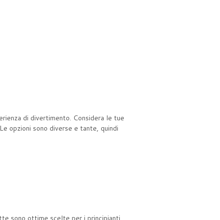
rienza di divertimento. Considera le tue
 Le opzioni sono diverse e tante, quindi
tte sono ottime scelte per i principianti.