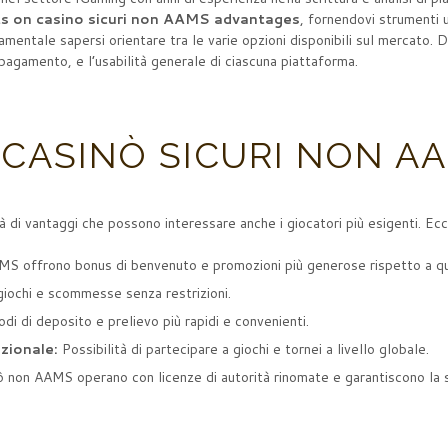
s on casino sicuri non AAMS advantages
, fornendovi strumenti ut
entale sapersi orientare tra le varie opzioni disponibili sul mercato. 
i pagamento, e l’usabilità generale di ciascuna piattaforma.
 CASINÒ SICURI NON A
 di vantaggi che possono interessare anche i giocatori più esigenti. Ecco
S offrono bonus di benvenuto e promozioni più generose rispetto a qu
giochi e scommesse senza restrizioni.
i di deposito e prelievo più rapidi e convenienti.
zionale:
Possibilità di partecipare a giochi e tornei a livello globale.
ò non AAMS operano con licenze di autorità rinomate e garantiscono la s