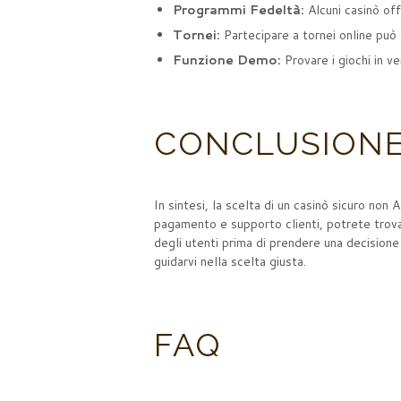
Programmi Fedeltà:
Alcuni casinò off
Tornei:
Partecipare a tornei online può
Funzione Demo:
Provare i giochi in 
CONCLUSION
In sintesi, la scelta di un casinò sicuro no
pagamento e supporto clienti, potrete trovar
degli utenti prima di prendere una decisione 
guidarvi nella scelta giusta.
FAQ