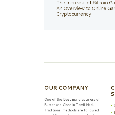
The Increase of Bitcoin Ga
An Overview to Online Ga
Cryptocurrency
OUR COMPANY
C
S
One of the Best manufacturers of
Butter and Ghee in Tamil Nadu.
Traditional methods are followed