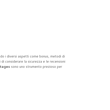
.
ndo i diversi aspetti come bonus, metodi di
di considerare la sicurezza e le recensioni
ntages
sono uno strumento prezioso per