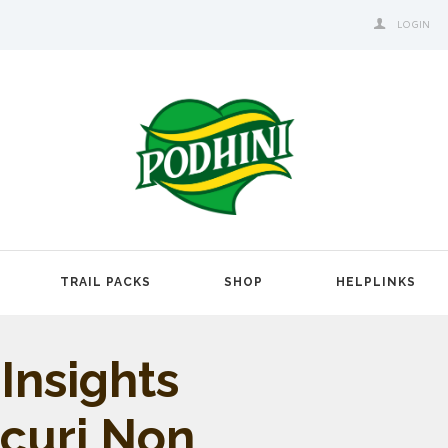
LOGIN
TRAIL PACKS
SHOP
HELPLINKS
Insights
icuri Non