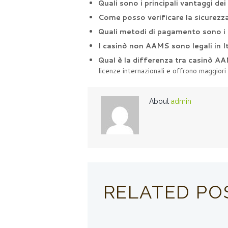
Quali sono i principali vantaggi d
Come posso verificare la sicurezz
Quali metodi di pagamento sono i 
I casinò non AAMS sono legali in It
Qual è la differenza tra casinò 
licenze internazionali e offrono maggiori 
About
admin
RELATED PO