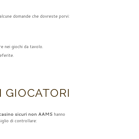
o alcune domande che dovreste porvi:
re nei giochi da tavolo.
eferite.
I GIOCATORI
casino sicuri non AAMS
hanno
glio di controllare: