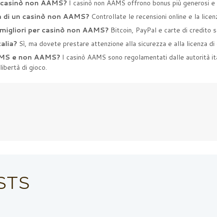
ei casinò non AAMS?
I casinò non AAMS offrono bonus più generosi e m
a di un casinò non AAMS?
Controllate le recensioni online e la licen
migliori per casinò non AAMS?
Bitcoin, PayPal e carte di credito so
alia?
Sì, ma dovete prestare attenzione alla sicurezza e alla licenza di
AAMS e non AAMS?
I casinò AAMS sono regolamentati dalle autorità i
libertà di gioco.
STS