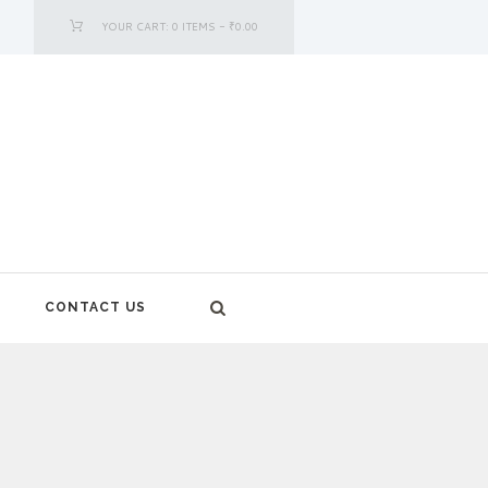
YOUR CART:
0 ITEMS
-
₹0.00
CONTACT US