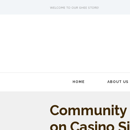
WELCOME TO OUR GHEE STORE!
HOME
ABOUT US
Community 
on Casino S