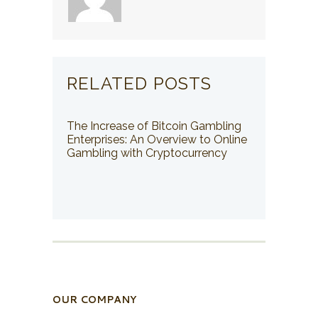
RELATED POSTS
The Increase of Bitcoin Gambling
Enterprises: An Overview to Online
Gambling with Cryptocurrency
OUR COMPANY