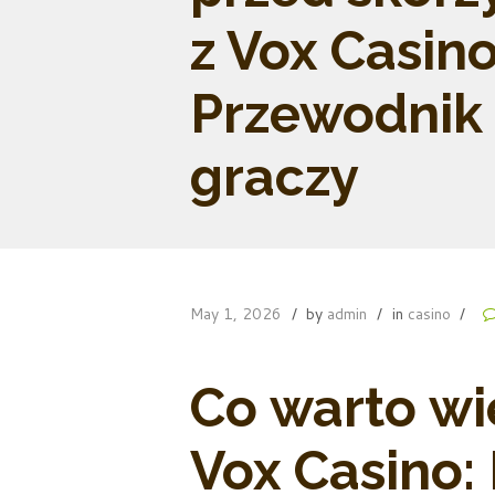
z Vox Casino
Przewodnik 
graczy
May 1, 2026
by
admin
in
casino
Co warto wi
Vox Casino: