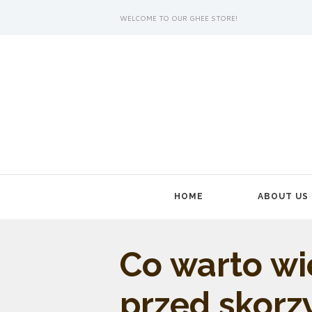
WELCOME TO OUR GHEE STORE!
HOME
ABOUT US
Co warto wi
przed skorz