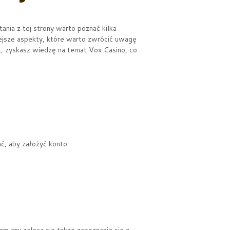
ania z tej strony warto poznać kilka
ejsze aspekty, które warto zwrócić uwagę
ik, zyskasz wiedzę na temat Vox Casino, co
ć, aby założyć konto: