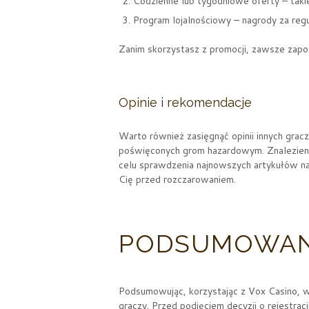
Codzienne lub tygodniowe oferty – taki
Program lojalnościowy – nagrody za regu
Zanim skorzystasz z promocji, zawsze zapoz
Opinie i rekomendacje
Warto również zasięgnąć opinii innych grac
poświęconych grom hazardowym. Znalezieni
celu sprawdzenia najnowszych artykułów na
Cię przed rozczarowaniem.
PODSUMOWAN
Podsumowując, korzystając z Vox Casino, wa
graczy. Przed podjęciem decyzji o rejestrac