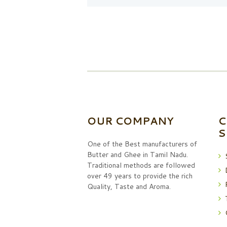
OUR COMPANY
C
S
One of the Best manufacturers of
Butter and Ghee in Tamil Nadu.
Traditional methods are followed
over 49 years to provide the rich
Quality, Taste and Aroma.