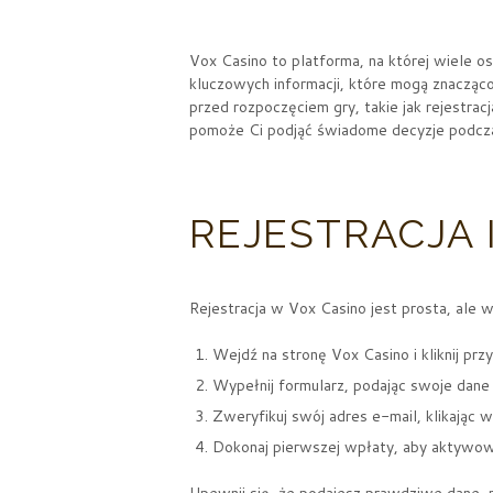
Vox Casino to platforma, na której wiele o
kluczowych informacji, które mogą znaczą
przed rozpoczęciem gry, takie jak rejestra
pomoże Ci podjąć świadome decyzje podcza
REJESTRACJA 
Rejestracja w Vox Casino jest prosta, ale 
Wejdź na stronę Vox Casino i kliknij przyc
Wypełnij formularz, podając swoje dan
Zweryfikuj swój adres e-mail, klikając 
Dokonaj pierwszej wpłaty, aby aktywow