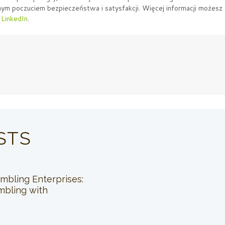
nym poczuciem bezpieczeństwa i satysfakcji. Więcej informacji możesz 
z
LinkedIn
.
STS
mbling Enterprises:
mbling with