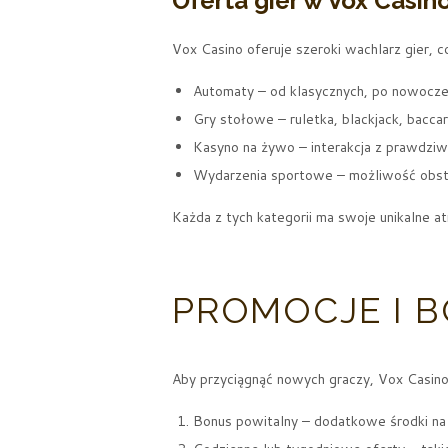
Oferta gier w Vox Casin
Vox Casino oferuje szeroki wachlarz gier, c
Automaty – od klasycznych, po nowoczes
Gry stołowe – ruletka, blackjack, baccar
Kasyno na żywo – interakcja z prawdziwy
Wydarzenia sportowe – możliwość obsta
Każda z tych kategorii ma swoje unikalne at
PROMOCJE I 
Aby przyciągnąć nowych graczy, Vox Casino
Bonus powitalny – dodatkowe środki na