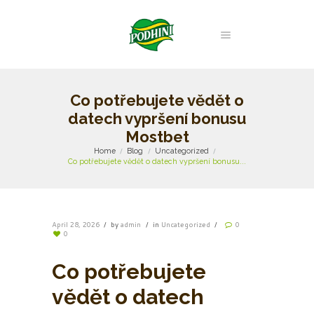
Co potřebujete vědět o
datech vypršení bonusu
Mostbet
Home
Blog
Uncategorized
Co potřebujete vědět o datech vypršení bonusu...
April 28, 2026
by
admin
in
Uncategorized
0
0
Co potřebujete
vědět o datech