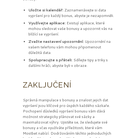
Uložte si kalendář:
Zaznamenávejte si data
vypršení pro každý bonus, abyste je nezapomněli.
Využívejte aplikace:
Existují aplikace, které
mohou sledovat vaše bonusy a upozornit vás na
blížící se vypršení.
Zvažte nastavení upozornění:
Upozornění na
vašem telefonu vám mohou připomenout
důležitá data.
Spolupracujte s přáteli:
Sdílejte tipy a triky s
dalšími hráči, abyste byli v obraze.
ZAKLJUČENÍ
Správná manipulace s bonusy a znalost jejich dat
vypršení jsou klíčové pro úspěch každého sázkaře.
Pochopení důsledků vypršení bonusu vám dává
možnost strategicky plánovat své sázky a
maximalizovat výhry. Ujistěte se, že sledujete své
bonusy a včas využíváte příležitosti, které vám
Mostbet nabízí. Dodržováním těchto jednoduchých