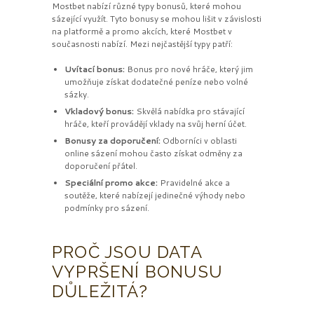
Mostbet nabízí různé typy bonusů, které mohou
sázející využít. Tyto bonusy se mohou lišit v závislosti
na platformě a promo akcích, které Mostbet v
současnosti nabízí. Mezi nejčastější typy patří:
Uvítací bonus:
Bonus pro nové hráče, který jim
umožňuje získat dodatečné peníze nebo volné
sázky.
Vkladový bonus:
Skvělá nabídka pro stávající
hráče, kteří provádějí vklady na svůj herní účet.
Bonusy za doporučení:
Odborníci v oblasti
online sázení mohou často získat odměny za
doporučení přátel.
Speciální promo akce:
Pravidelné akce a
soutěže, které nabízejí jedinečné výhody nebo
podmínky pro sázení.
PROČ JSOU DATA
VYPRŠENÍ BONUSU
DŮLEŽITÁ?