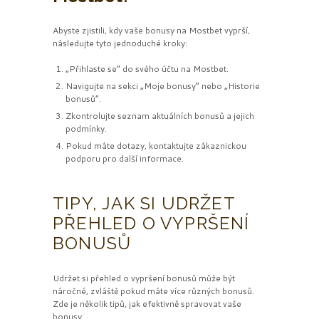
Abyste zjistili, kdy vaše bonusy na Mostbet vyprší,
následujte tyto jednoduché kroky:
„Přihlaste se“ do svého účtu na Mostbet.
Navigujte na sekci „Moje bonusy“ nebo „Historie
bonusů“.
Zkontrolujte seznam aktuálních bonusů a jejich
podmínky.
Pokud máte dotazy, kontaktujte zákaznickou
podporu pro další informace.
TIPY, JAK SI UDRŽET
PŘEHLED O VYPRŠENÍ
BONUSŮ
Udržet si přehled o vypršení bonusů může být
náročné, zvláště pokud máte více různých bonusů.
Zde je několik tipů, jak efektivně spravovat vaše
bonusy: