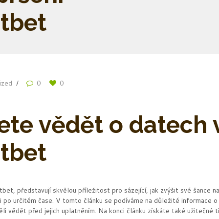
tbet
ized
0
0
ete vědět o datech 
tbet
et, představují skvělou příležitost pro sázející, jak zvýšit své šance n
 po určitém čase. V tomto článku se podíváme na důležité informace o 
ěli vědět před jejich uplatněním. Na konci článku získáte také užitečn