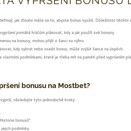
TA VYPRŠENÍ BONUSU 
efinují, jak dlouho máte na to, abyste bonus využili. Důležitost těchto 
vypršení pomáhá hráčům plánovat, kdy a jak použít své bonusy.
enou na bonusy, mohou přijít o šanci na výhru.
ovat, kdy vybrat nebo vsadit bonus, může zvýšit šance na úspěch.
 vlastními podmínkami, které je třeba mít na paměti před vypršením pla
ypršení bonusu na Mostbet?
 vyprší, následujte tyto jednoduché kroky:
.
Historie bonusů“.
jejich podmínky.