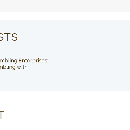
STS
mbling Enterprises:
mbling with
T