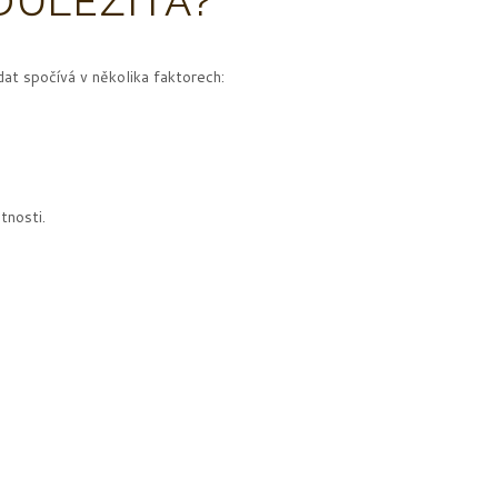
DŮLEŽITÁ?
dat spočívá v několika faktorech:
tnosti.