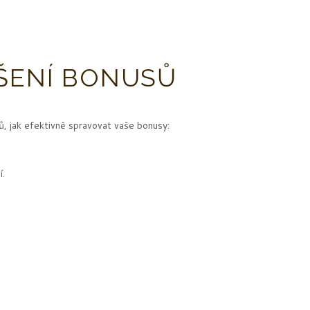
RŠENÍ BONUSŮ
ů, jak efektivně spravovat vaše bonusy:
í.