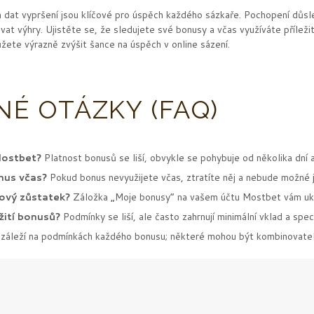
ch dat vypršení jsou klíčové pro úspěch každého sázkaře. Pochopení dů
at výhry. Ujistěte se, že sledujete své bonusy a včas využíváte příleži
te výrazně zvýšit šance na úspěch v online sázení.
É OTÁZKY (FAQ)
Mostbet?
Platnost bonusů se liší, obvykle se pohybuje od několika dní 
onus včas?
Pokud bonus nevyužijete včas, ztratíte něj a nebude možné j
ový zůstatek?
Záložka „Moje bonusy“ na vašem účtu Mostbet vám ukáž
žití bonusů?
Podmínky se liší, ale často zahrnují minimální vklad a spe
záleží na podmínkách každého bonusu; některé mohou být kombinovatelné