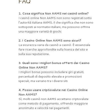
FAQ
1. Cosa significa Non AAMS nei casinò online?
I casinò online Non AAMS non sono registrati sotto
l’autorità italiana AAMS, il che significa che non sono
sottoposti ai normativi italiani, ma possono offrire
una maggiore varietà di giochi.
2. I Casino Online Non AAMS sono sicuri?
La sicurezza varia da casinò a casinò. È essenziale
fare ricerche approfondite sulla licenza del sito e
sulla sua reputazione.
3. Quali sono i migliori bonus offerti dai Casino
Online Non AAMS?
I migliori bonus possono includere giri gratuiti,
percentuali di deposito elevate e promozioni
speciali, ma variano tra i diversi siti.
4. Posso usare criptovalute nei Casino Online
Non AAMS?
Sì, molti casinò non AAMS accettano criptovalute
come metodo di pagamento, offrendo maggiore
anonimato e velocità nei pagamenti.