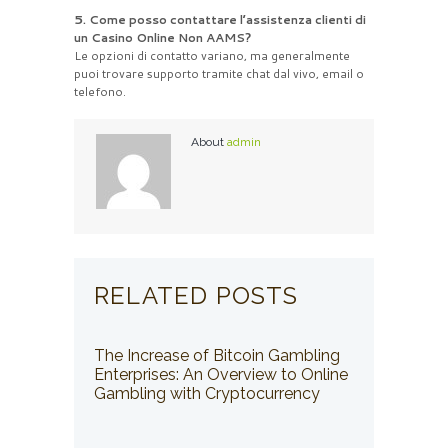
5. Come posso contattare l’assistenza clienti di
un Casino Online Non AAMS?
Le opzioni di contatto variano, ma generalmente
puoi trovare supporto tramite chat dal vivo, email o
telefono.
About
admin
RELATED POSTS
The Increase of Bitcoin Gambling
Enterprises: An Overview to Online
Gambling with Cryptocurrency