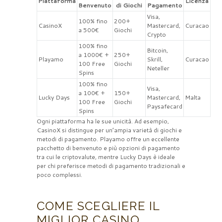
Piattaforma
Licenza
Benvenuto
di Giochi
Pagamento
Visa,
100% fino
200+
CasinoX
Mastercard,
Curacao
a 500€
Giochi
Crypto
100% fino
Bitcoin,
a 1000€ +
250+
Playamo
Skrill,
Curacao
100 Free
Giochi
Neteller
Spins
100% fino
Visa,
a 100€ +
150+
Lucky Days
Mastercard,
Malta
100 Free
Giochi
Paysafecard
Spins
Ogni piattaforma ha le sue unicità. Ad esempio,
CasinoX si distingue per un’ampia varietà di giochi e
metodi di pagamento. Playamo offre un eccellente
pacchetto di benvenuto e più opzioni di pagamento
tra cui le criptovalute, mentre Lucky Days è ideale
per chi preferisce metodi di pagamento tradizionali e
poco complessi.
COME SCEGLIERE IL
MIGLIOR CASINO