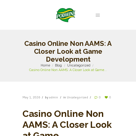
Casino Online Non AAMS: A
Closer Look at Game
Development
Home
Blog
Uncategorized
Casino Online Non AAMS: A Closer Look at Game...
May 1, 2026
by
admin
in
Uncategorized
0
0
Casino Online Non
AAMS: A Closer Look
at Game