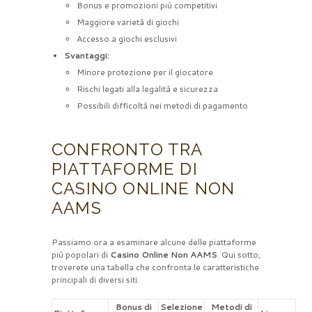
Bonus e promozioni più competitivi
Maggiore varietà di giochi
Accesso a giochi esclusivi
Svantaggi:
Minore protezione per il giocatore
Rischi legati alla legalità e sicurezza
Possibili difficoltà nei metodi di pagamento
CONFRONTO TRA
PIATTAFORME DI
CASINO ONLINE NON
AAMS
Passiamo ora a esaminare alcune delle piattaforme
più popolari di
Casino Online Non AAMS
. Qui sotto,
troverete una tabella che confronta le caratteristiche
principali di diversi siti.
Bonus di
Selezione
Metodi di