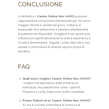
CONCLUSIONE
In definitiva, i
Casino Online Non AAMS
possono
rappresentare un’opzione interessante per chi cerca
maggior libertà e varietà nel gioco. Tuttavia, è
essenziale fare attenzione e valutare attentamente
le piattaforme disponibili. Scegliere il sito giusto può
influenzare significativamente la vostra esperienza e
il vostro divertimento. Seguite i criteri descritti e non
esitate a confrontare le diverse opzioni prima di
decidere.
FAQ
Quali sono i migliori Casino Online Non AAMS?
I migliori siti dipendono dalle preferenze
individuali, ma piattaforme come CasinoX,
Playamo e Lucky Days sono molto rispettate.
Posso fidarmi di un Casino Online Non AAMS?
Sì, ma è cruciale controllare la licenza e le