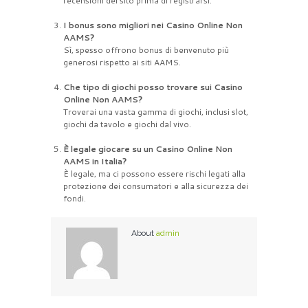
recensioni del sito prima di registrarsi.
I bonus sono migliori nei Casino Online Non
AAMS?
Sì, spesso offrono bonus di benvenuto più
generosi rispetto ai siti AAMS.
Che tipo di giochi posso trovare sui Casino
Online Non AAMS?
Troverai una vasta gamma di giochi, inclusi slot,
giochi da tavolo e giochi dal vivo.
È legale giocare su un Casino Online Non
AAMS in Italia?
È legale, ma ci possono essere rischi legati alla
protezione dei consumatori e alla sicurezza dei
fondi.
About
admin