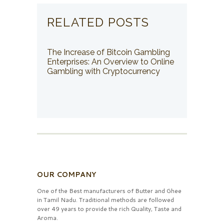
RELATED POSTS
The Increase of Bitcoin Gambling
Enterprises: An Overview to Online
Gambling with Cryptocurrency
OUR COMPANY
One of the Best manufacturers of Butter and Ghee
in Tamil Nadu. Traditional methods are followed
over 49 years to provide the rich Quality, Taste and
Aroma.