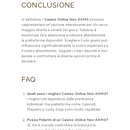
CONCLUSIONE
In definitiva, i
Casino Online Non AAMS
possono
rappresentare un’opzione interessante per chi cerca
maggior libertà e varietà nel gioco. Tuttavia, è
essenziale fare attenzione e valutare attentamente
le piattaforme disponibili. Scegliere il sito giusto può
influenzare significativamente la vostra esperienza e
il vostro divertimento. Seguite i criteri descritti e non
esitate a confrontare le diverse opzioni prima di
decidere.
FAQ
Quali sono i migliori Casino Online Non AAMS?
I migliori siti dipendono dalle preferenze
individuali, ma piattaforme come CasinoX,
Playamo e Lucky Days sono molto rispettate.
Posso fidarmi di un Casino Online Non AAMS?
Sì, ma è cruciale controllare la licenza e le