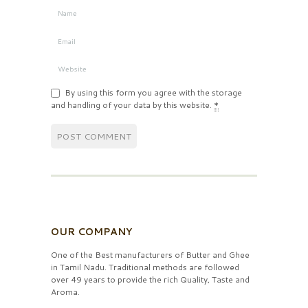
By using this form you agree with the storage
and handling of your data by this website.
*
OUR COMPANY
One of the Best manufacturers of Butter and Ghee
in Tamil Nadu. Traditional methods are followed
over 49 years to provide the rich Quality, Taste and
Aroma.