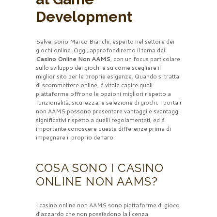
Development
Salve, sono Marco Bianchi, esperto nel settore dei
giochi online. Oggi, approfondiremo il tema dei
Casino Online Non AAMS
, con un focus particolare
sullo sviluppo dei giochi e su come scegliere il
miglior sito per le proprie esigenze. Quando si tratta
di scommettere online, è vitale capire quali
piattaforme offrono le opzioni migliori rispetto a
funzionalità, sicurezza, e selezione di giochi. I portali
non AAMS possono presentare vantaggi e svantaggi
significativi rispetto a quelli regolamentati, ed è
importante conoscere queste differenze prima di
impegnare il proprio denaro.
COSA SONO I CASINO
ONLINE NON AAMS?
I casino online non AAMS sono piattaforme di gioco
d’azzardo che non possiedono la licenza