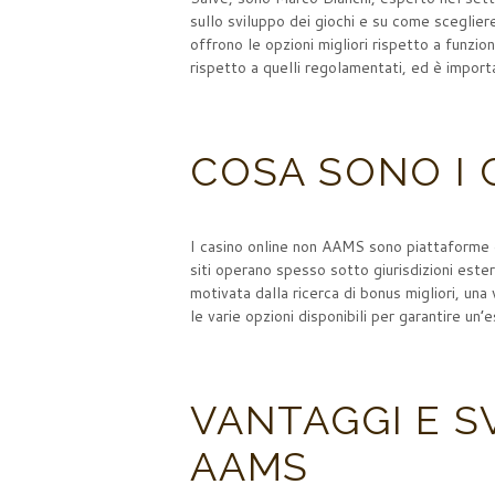
sullo sviluppo dei giochi e su come scegliere
offrono le opzioni migliori rispetto a funzio
rispetto a quelli regolamentati, ed è impor
COSA SONO I 
I casino online non AAMS sono piattaforme d
siti operano spesso sotto giurisdizioni ester
motivata dalla ricerca di bonus migliori, una
le varie opzioni disponibili per garantire un
VANTAGGI E S
AAMS