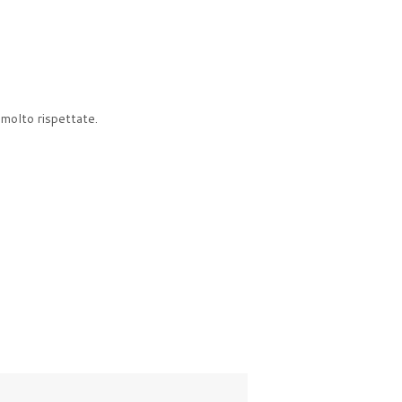
 molto rispettate.