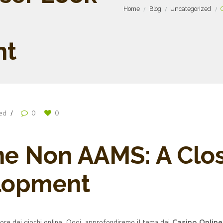
Home
Blog
Uncategorized
nt
ed
0
0
ne Non AAMS: A Clos
lopment
ore dei giochi online. Oggi, approfondiremo il tema dei
Casino Onlin