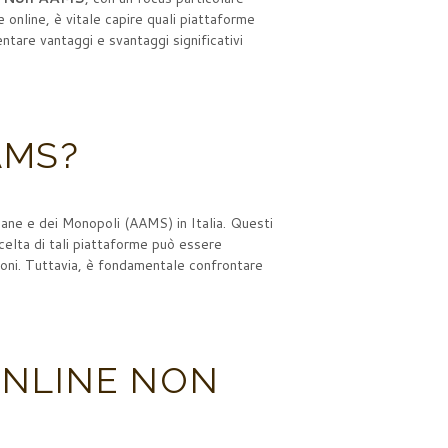
 online, è vitale capire quali piattaforme
ntare vantaggi e svantaggi significativi
AMS?
ane e dei Monopoli (AAMS) in Italia. Questi
scelta di tali piattaforme può essere
izioni. Tuttavia, è fondamentale confrontare
ONLINE NON