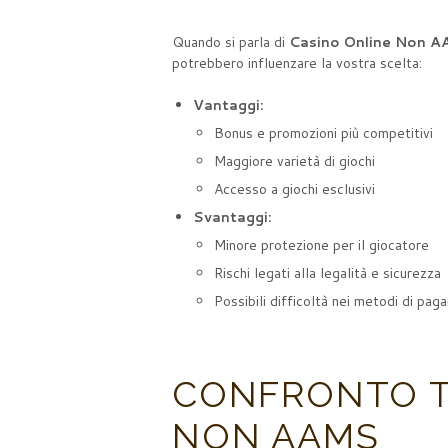
Quando si parla di
Casino Online Non 
potrebbero influenzare la vostra scelta:
Vantaggi:
Bonus e promozioni più competitivi
Maggiore varietà di giochi
Accesso a giochi esclusivi
Svantaggi:
Minore protezione per il giocatore
Rischi legati alla legalità e sicurezza
Possibili difficoltà nei metodi di pa
CONFRONTO T
NON AAMS