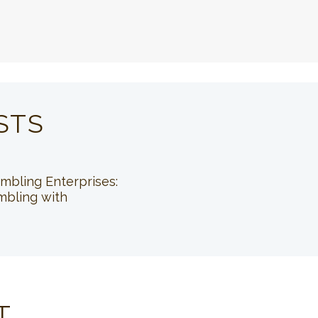
STS
mbling Enterprises:
mbling with
T