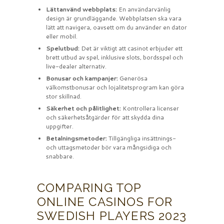
Lättanvänd webbplats:
En användarvänlig
design är grundläggande. Webbplatsen ska vara
lätt att navigera, oavsett om du använder en dator
eller mobil.
Spelutbud:
Det är viktigt att casinot erbjuder ett
brett utbud av spel, inklusive slots, bordsspel och
live-dealer alternativ.
Bonusar och kampanjer:
Generösa
välkomstbonusar och lojalitetsprogram kan göra
stor skillnad.
Säkerhet och pålitlighet:
Kontrollera licenser
och säkerhetsåtgärder för att skydda dina
uppgifter.
Betalningsmetoder:
Tillgängliga insättnings-
och uttagsmetoder bör vara mångsidiga och
snabbare.
COMPARING TOP
ONLINE CASINOS FOR
SWEDISH PLAYERS 2023