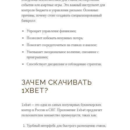
события или азартные игры. Это важный инструмент для
контроля бюджета и управления рисками. Основные
причины, почему стоит создавать специализированный
банкролл:
Упрощает управление финансами;
Позволяет избежать ненужных потерь;
Помогает сосредоточиться на ставках и анализе;
Уменьшает эмоциональное волнение, связанное с
проигрышами;
Способствует дисциплине и соблюдению стратегии.
ЗАЧЕМ СКАЧИВАТЬ
1XBET?
1xbet — это одна из самых популярных букмекерских
контор в России и СНГ. Приложение 1xbet предлагает
пользователям множество преимуществ, таких как:
Удобный интерфейс для быстрого размещения ставок;