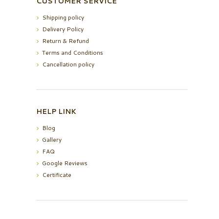
CUSTOMER SERVICE
Shipping policy
Delivery Policy
Return & Refund
Terms and Conditions
Cancellation policy
HELP LINK
Blog
Gallery
FAQ
Google Reviews
Certificate