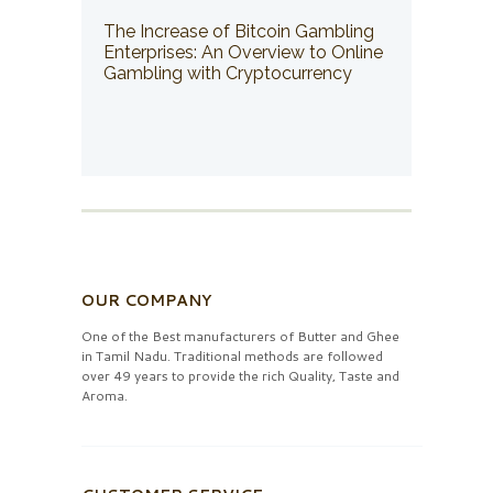
The Increase of Bitcoin Gambling
Enterprises: An Overview to Online
Gambling with Cryptocurrency
OUR COMPANY
One of the Best manufacturers of Butter and Ghee
in Tamil Nadu. Traditional methods are followed
over 49 years to provide the rich Quality, Taste and
Aroma.