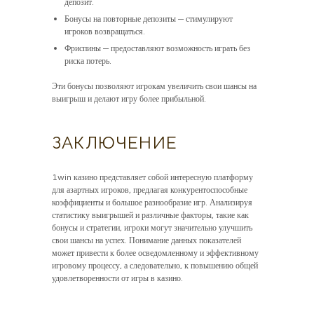
депозит.
Бонусы на повторные депозиты — стимулируют
игроков возвращаться.
Фриспины — предоставляют возможность играть без
риска потерь.
Эти бонусы позволяют игрокам увеличить свои шансы на
выигрыш и делают игру более прибыльной.
ЗАКЛЮЧЕНИЕ
1win казино представляет собой интересную платформу
для азартных игроков, предлагая конкурентоспособные
коэффициенты и большое разнообразие игр. Анализируя
статистику выигрышей и различные факторы, такие как
бонусы и стратегии, игроки могут значительно улучшить
свои шансы на успех. Понимание данных показателей
может привести к более осведомленному и эффективному
игровому процессу, а следовательно, к повышению общей
удовлетворенности от игры в казино.