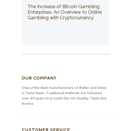
The Increase of Bitcoin Gambling
Enterprises: An Overview to Online
Gambling with Cryptocurrency
OUR COMPANY
One of the Best manufacturers of Butter and Ghee
in Tamil Nadu. Traditional methods are followed
over 49 years to provide the rich Quality, Taste and
Aroma.
CUSTOMER SERVICE