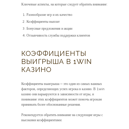
Ключевые аспекты, на которые следует обратить внимание:
Разнообразие игр и их качество
Коэффициенты выплат
Бонусные предложения и акции
Отзывчивость службы поддержки клиентов
КОЭФФИЦИЕНТЫ
ВЫИГРЫША В 1WIN
КАЗИНО
Коэффициенты выигрыша — это один из самых важных
факторов, определяющих успех игрока в казино. В 1win
казино они варьируются в зависимости от игры, и
понимание этих коэффициентов может помочь игрокам
принимать более обоснованные решения.
Рекомендуется обратить внимание на следующие игры с
высокими коэффициентами: