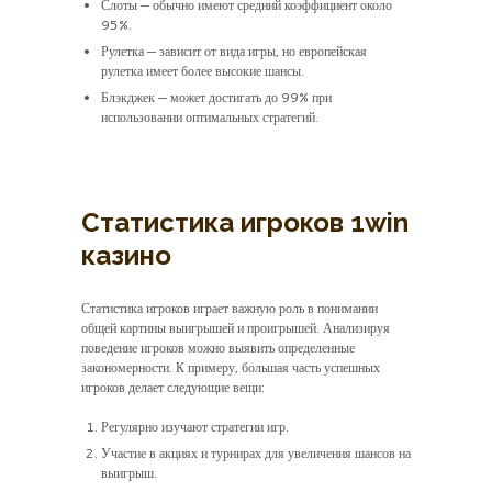
Слоты — обычно имеют средний коэффициент около
95%.
Рулетка — зависит от вида игры, но европейская
рулетка имеет более высокие шансы.
Блэкджек — может достигать до 99% при
использовании оптимальных стратегий.
Статистика игроков 1win
казино
Статистика игроков играет важную роль в понимании
общей картины выигрышей и проигрышей. Анализируя
поведение игроков можно выявить определенные
закономерности. К примеру, большая часть успешных
игроков делает следующие вещи:
Регулярно изучают стратегии игр.
Участие в акциях и турнирах для увеличения шансов на
выигрыш.